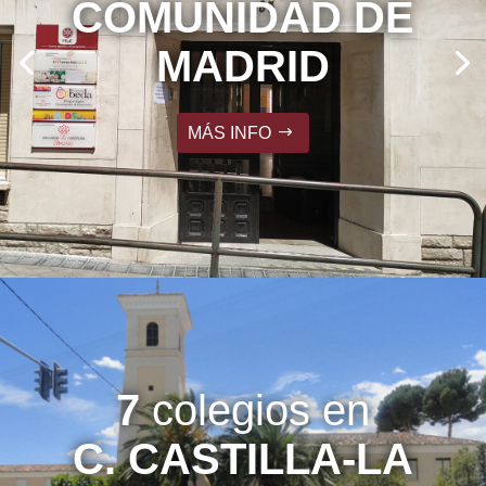
COMUNIDAD DE
MADRID
MÁS INFO
7
colegios en
C. CASTILLA-LA