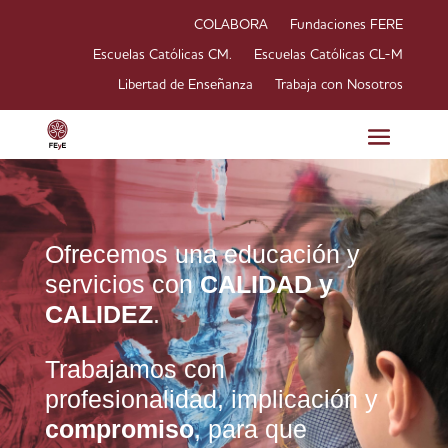
COLABORA
Fundaciones FERE
Escuelas Católicas CM.
Escuelas Católicas CL-M
Libertad de Enseñanza
Trabaja con Nosotros
Ofrecemos una educación y
servicios con
CALIDAD y
CALIDEZ
.
Trabajamos con
profesionalidad, implicación y
compromiso
, para que