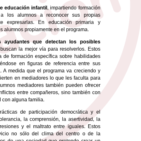
e educación infantil
, impartiendo formación
o a los alumnos a reconocer sus propias
nte expresarlas. En educación primaria y
los alumnos propiamente en el programa.
 ayudantes que detectan los posibles
uscan la mejor vía para resolverlos. Estos
de formación específica sobre habilidades
tiéndose en figuras de referencia entre sus
ma. A medida que el programa va creciendo y
rten en mediadores lo que les faculta para
alumnos mediadores también pueden ofrecer
nflictos entre compañeros, sino también con
l con alguna familia.
cticas de participación democrática y el
lerancia, la comprensión, la asertividad, la
esiones y el maltrato entre iguales. Estos
icio no sólo del clima del centro o de la
os de una sociedad que pretende crear un