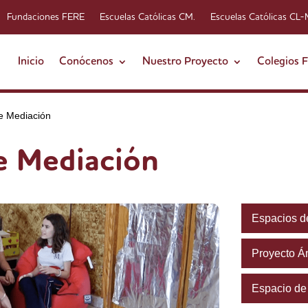
Fundaciones FERE
Escuelas Católicas CM.
Escuelas Católicas CL
Inicio
Conócenos
Nuestro Proyecto
Colegios 
e Mediación
e Mediación
Espacios d
Proyecto Á
Espacio de 