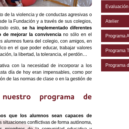
Evaluación
 de la violencia y de conductas agresivas o
Atelier
sde la Fundación y a través de sus colegios,
todo esto,
se ha implementado diferentes
 de mejorar la convivencia
no sólo en el
Programa A
os alumnos fuera del colegio, con amigos, en
ico en el que poder educar, trabajar valores
Programa 
ación, la libertad, la tolerancia, el perdón…
Programa d
tiva con la necesidad de incorporar a los
sta día de hoy eran impensables, como por
ón de las normas de clase o en la gestión de
nuestro programa de
os que los alumnos sean capaces de
s situaciones conflictivas de forma autónoma,
los miembros de la comunidad educativa y