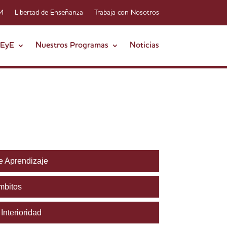
-M
Libertad de Enseñanza
Trabaja con Nosotros
FEyE
Nuestros Programas
Noticias
e Aprendizaje
mbitos
Interioridad