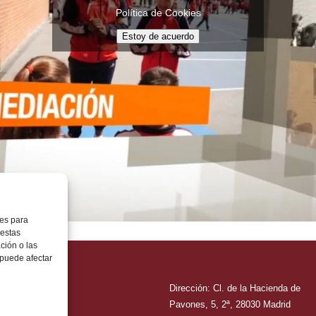
Política de Cookies
Estoy de acuerdo
ies para
 estas
ción o las
, puede afectar
 y Cumplimiento
Dirección: Cl. de la Hacienda de
 Legal
Pavones, 5, 2ª, 28030 Madrid