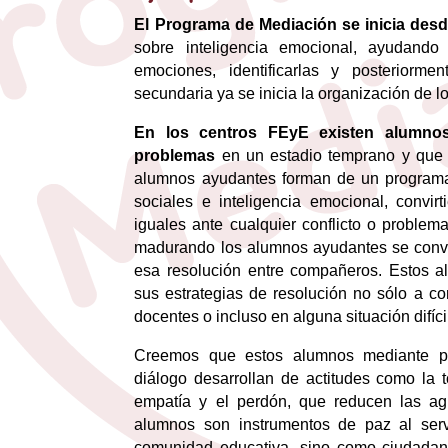
El Programa de Mediación se inicia desd
sobre inteligencia emocional, ayudand
emociones, identificarlas y posteriorme
secundaria ya se inicia la organización de 
En los centros FEyE existen alumnos
problemas
en un estadio temprano y que b
alumnos ayudantes forman de un programa 
sociales e inteligencia emocional, convir
iguales ante cualquier conflicto o proble
madurando los alumnos ayudantes se convie
esa resolución entre compañeros. Estos 
sus estrategias de resolución no sólo a co
docentes o incluso en alguna situación difíci
Creemos que estos alumnos mediante prá
diálogo desarrollan de actitudes como la to
empatía y el perdón, que reducen las agr
alumnos son instrumentos de paz al serv
comunidad educativa, sino como ciudadan