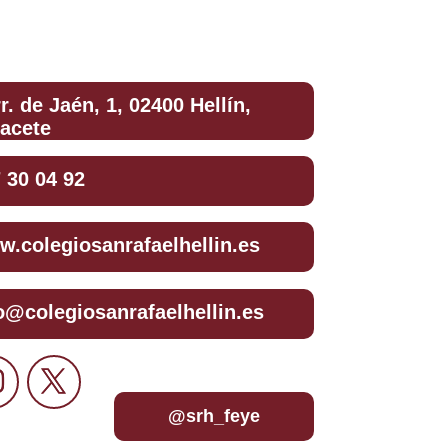
r. de Jaén, 1, 02400 Hellín,
acete
 30 04 92
.colegiosanrafaelhellin.es
o@colegiosanrafaelhellin.es
@srh_feye