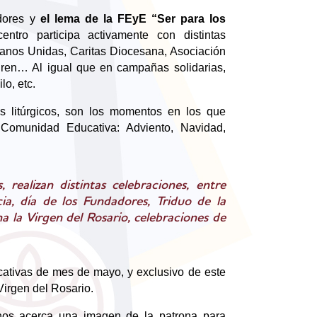
dores y
el lema de la FEyE “Ser para los
ntro participa activamente con distintas
: Manos Unidas, Caritas Diocesana, Asociación
dren… Al igual que en campañas solidarias,
o, etc.
os litúrgicos, son los momentos en los que
Comunidad Educativa: Adviento, Navidad,
, realizan distintas celebraciones, entre
cia, día de los Fundadores, Triduo de la
a la Virgen del Rosario, celebraciones de
cativas de mes de mayo, y exclusivo de este
Virgen del Rosario.
nos acerca una imagen de la patrona para