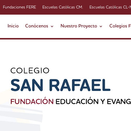
Fundaciones FERE
Escuelas Católicas CM.
Escuelas Católicas CL
Inicio
Conócenos
Nuestro Proyecto
Colegios 