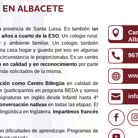
 EN ALBACETE
la provincia de Santa Luisa. Es también
un

Car
3 años a cuarto de la ESO
. Un colegio rural,
Alb
 y ambiente familiar. Un colegio también
una casa hogar y guarda por eso en algunas

967
circunstancia le proporcionaba. Es un centro
n en calidad y en reconocimiento
por parte
 más solicitados de la misma.

www
ación como Centro Bilingüe
en calidad de
ge (participamos en programa BEDA y somos

inf
ignaturas en inglés desde Infantil hasta 4º
onversación nativas
en todas las etapas. El
ingüística en Inglaterra.
Impartimos francés
on dificultades de aprendizaje. Programas de
dividualizada.