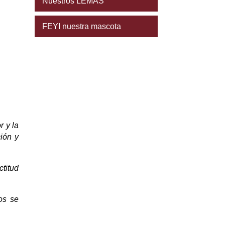
Nuestros LEMAS
FEYI nuestra mascota
r y la
ión y
titud
os se