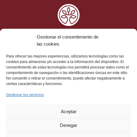
Gestionar el consentimiento de
las cookies
Ética y Cumplimiento
Para ofrecer las mejores experiencias, utilizamos tecnologías como las
Aviso Legal
cookies para almacenar y/o acceder a la información del dispositivo. El
consentimiento de estas tecnologías nos permitirá procesar datos como el
Protección de Datos
comportamiento de navegación o las identificaciones únicas en este sitio.
Política de Cookies
No consentir o retirar el consentimiento, puede afectar negativamente a
Contacto
ciertas características y funciones.
Gestionar los servicios
Dirección: Cl. de la Hacienda de Pavones, 5, 2ª, 28030
Madrid
Aceptar
Teléfono: 912 37 55 32
Correo electrónico:
info@colegiosfeye.es
Denegar