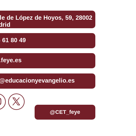
le de López de Hoyos, 59, 28002
drid
 61 80 49
.feye.es
t@educacionyevangelio.es
@CET_feye