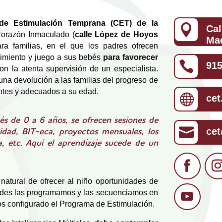
de Estimulación Temprana (CET) de la

Cal
Corazón Inmaculado (
calle López de Hoyos
Ma
a familias, en el que los padres ofrecen
rimiento y juego a sus bebés
para favorecer

915
on la atenta supervisión de un especialista.
una devolución a las familias del progreso de
ntes y adecuados a su edad.

cet
és de 0 a 6 años, se ofrecen sesiones de

ce
cidad, BIT-eca, proyectos mensuales, los
, etc. Aquí el aprendizaje sucede de un
atural de ofrecer al niño oportunidades de
dades las programamos y las secuenciamos en
os configurado el Programa de Estimulación.