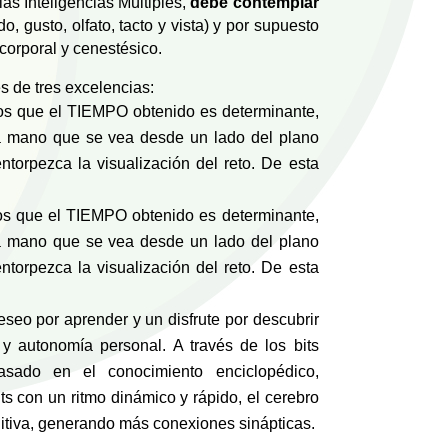
as Inteligencias Múltiples,
debe contemplar
do, gusto, olfato, tacto y vista) y por supuesto
-corporal y cenestésico.
s de tres excelencias:
los que el TIEMPO obtenido es determinante,
la mano que se vea desde un lado del plano
ntorpezca la visualización del reto. De esta
los que el TIEMPO obtenido es determinante,
la mano que se vea desde un lado del plano
ntorpezca la visualización del reto. De esta
deseo por aprender y un disfrute por descubrir
 y autonomía personal. A través de los bits
asado en el conocimiento enciclopédico,
its con un ritmo dinámico y rápido, el cerebro
ditiva, generando más conexiones sinápticas.