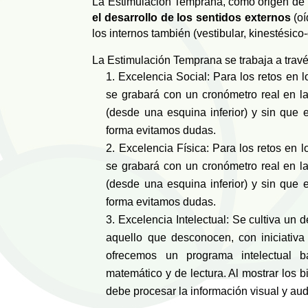
La Estimulación Temprana, como origen de l
el desarrollo de los sentidos externos
(oí
los internos también (vestibular, kinestésico
La Estimulación Temprana se trabaja a travé
Excelencia Social: Para los retos en 
se grabará con un cronómetro real en 
(desde una esquina inferior) y sin que e
forma evitamos dudas.
Excelencia Física: Para los retos en 
se grabará con un cronómetro real en 
(desde una esquina inferior) y sin que e
forma evitamos dudas.
Excelencia Intelectual: Se cultiva un 
aquello que desconocen, con iniciativa
ofrecemos un programa intelectual b
matemático y de lectura. Al mostrar los b
debe procesar la información visual y au