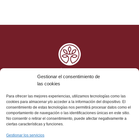
Gestionar el consentimiento de
las cookies
Ética y Cumplimiento
Para ofrecer las mejores experiencias, utilizamos tecnologías como las
Aviso Legal
cookies para almacenar y/o acceder a la información del dispositivo. El
consentimiento de estas tecnologías nos permitirá procesar datos como el
Protección de Datos
comportamiento de navegación o las identificaciones únicas en este sitio.
Política de Cookies
No consentir o retirar el consentimiento, puede afectar negativamente a
Contacto
ciertas características y funciones.
Gestionar los servicios
Dirección: Cl. de la Hacienda de Pavones, 5, 2ª, 28030