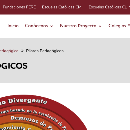
Fundaciones FERE
Escuelas Católicas CM.
Escuelas Católicas CL
Inicio
Conócenos
Nuestro Proyecto
Colegios 
edagógica
Pilares Pedagógicos
ÓGICOS