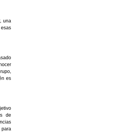
, una
 esas
asado
nocer
rupo,
én es
jetivo
es de
ncias
 para