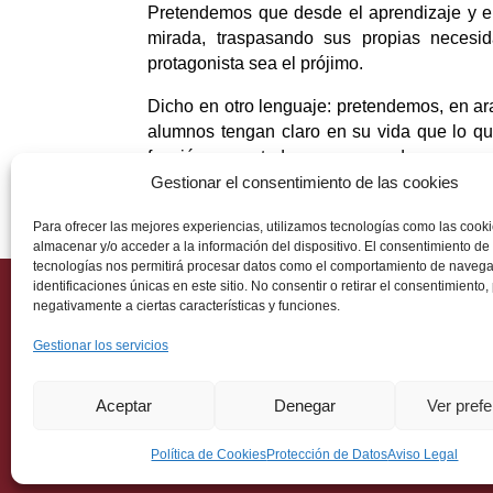
Pretendemos que desde el aprendizaje y e
mirada, traspasando sus propias necesi
protagonista sea el prójimo.
Dicho en otro lenguaje: pretendemos, en ar
alumnos tengan claro en su vida que lo que
función, como toda su persona, de ponerse a
Gestionar el consentimiento de las cookies
Para ofrecer las mejores experiencias, utilizamos tecnologías como las cook
almacenar y/o acceder a la información del dispositivo. El consentimiento de
tecnologías nos permitirá procesar datos como el comportamiento de navega
identificaciones únicas en este sitio. No consentir o retirar el consentimiento
negativamente a ciertas características y funciones.
Ética
Gestionar los servicios
Aviso
Prote
Aceptar
Denegar
Ver pref
Políti
Conta
Política de Cookies
Protección de Datos
Aviso Legal