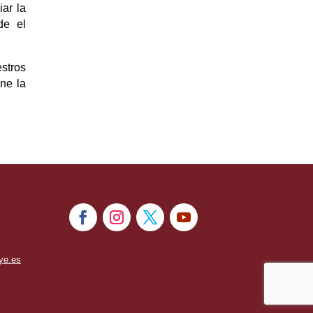
ar la
de el
stros
ne la
ye.es