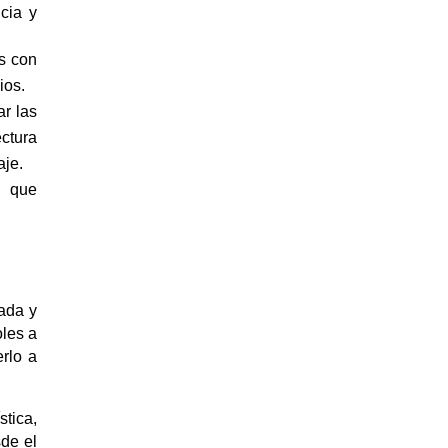
cia y
s con
ios.
ar las
ectura
aje.
o que
iada y
oles a
rlo a
tica,
sde el