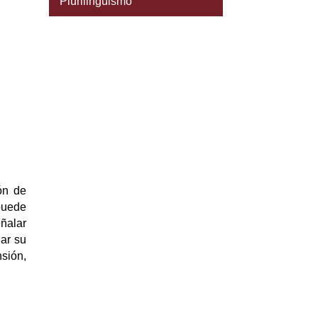
Plurilingüismo
ón de
puede
ñalar
lar su
sión,