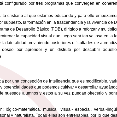
á configurado por tres programas que convergen en coheren
dulto cristiano al que estamos educando y para ello empezamo
r supuesto, la formación en la trascendencia y la vivencia de D
ama de Desarrollo Básico (PDB), dirigido a reforzar y multiplic
entrenar la capacidad visual que luego será tan valiosa en la l
e la lateralidad previniendo posteriores dificultades de aprendiz
 deseo por aprender y un disfrute por descubrir aquell
a
oga por una concepción de inteligencia que es modificable, var
 y potencialidades que podemos cultivar y desarrollar ayudánd
de nuestros alumnos y estos a su vez puedan ofrecerlo y pone
lógico-matemática, musical, visual- espacial, verbal-lingüís
rsonal y naturalista. Todas ellas son entrenables, por lo que de