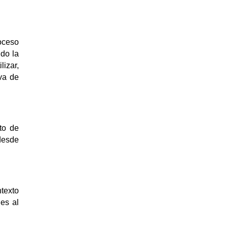
oceso
ndo la
izar,
va de
nto de
desde
texto
jes al