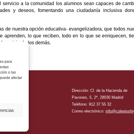
l servicio a la comunidad los alumnos sean capaces de cambi
dades y deseos, fomentando una ciudadanía inclusiva don
as de nuestra opción educativa- evangelizadora, que todos nue
 aprenden, lo que reciben, todo en lo que se enriquecen, tie
l servicio de los demás.
ies para
 estas
ción o las
, puede afectar
 y Cumplimiento
Dirección: Cl. de la Hacienda de
 Legal
Pavones, 5, 2ª, 28030 Madrid
cción de Datos
Teléfono: 912 37 55 32
erencias
ca de Cookies
Correo electrónico:
info@colegiosfe
cto