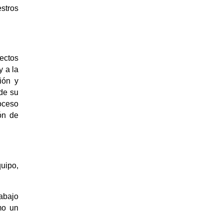
stros
ectos
y a la
ión y
de su
oceso
ón de
uipo,
rabajo
mo un